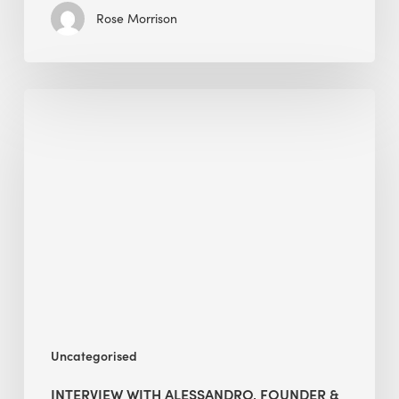
Rose Morrison
Interview
with
Alessandro,
Founder
&
President
Uncategorised
INTERVIEW WITH ALESSANDRO, FOUNDER &